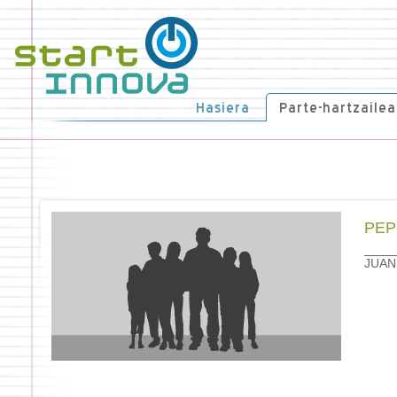
Hasiera
Parte-hartzailea
PEP
JUAN