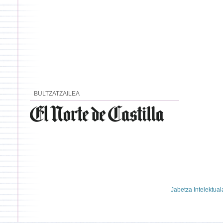
BULTZATZAILEA
Jabetza Intelektual